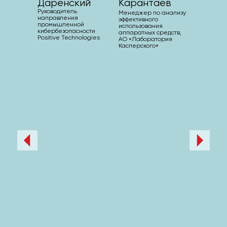
Даренский
Карантаев
Руководитель
Менеджер по анализу
направления
эффективного
промышленной
использования
кибербезопасности
аппаратных средств,
Positive Technologies
АО «Лаборатория
Касперского»