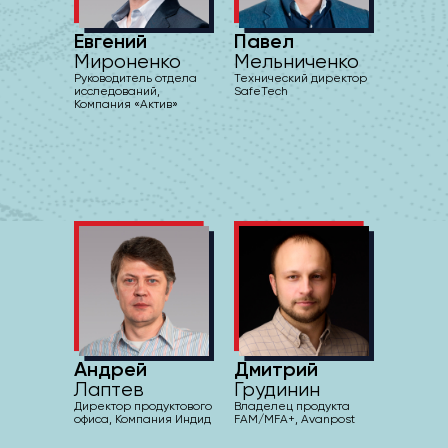
Евгений
Павел
Мироненко
Мельниченко
Руководитель отдела
Технический директор
исследований,
SafeTech
Компания «Актив»
Андрей
Дмитрий
Лаптев
Грудинин
Директор продуктового
Владелец продукта
офиса, Компания Индид
FAM/MFA+, Avanpost