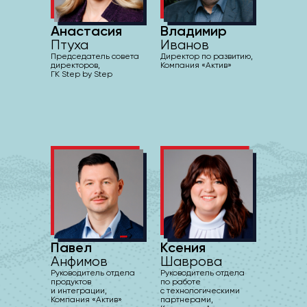
Анастасия
Владимир
Птуха
Иванов
Председатель совета
Директор по развитию,
директоров,
Компания «Актив»
ГК Step by Step
Павел
Ксения
Анфимов
Шаврова
Руководитель отдела
Руководитель отдела
продуктов
по работе
и интеграции,
с технологическими
Компания «Актив»
партнерами,